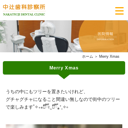
ホーム
＞ Merry Xmas
Merry Xmas
うちの中にもツリーを置きたいけれど、
グチャグチャになること間違い無しなので街中のツリー
で楽しみます˚✧₊⁎❝᷀ົཽ≀ˍ̮ ❝᷀ົཽ⁎⁺˳✧༚